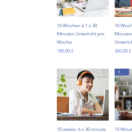
Schnellansicht
Sc
10 Wochen à 1 x 30
10 Woch
Minuten Unterricht pro
Minuten
Woche
Unterri
Preis
Preis
180,00 £
360,00 £
Extras
Schnellansicht
Sc
10 weeks: 6 x 30 minute
15 Minut