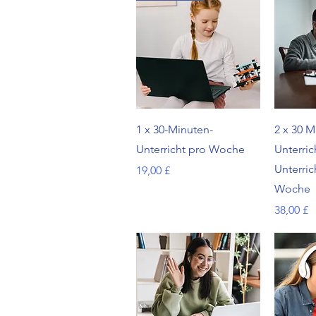
Schnellansicht
Sc
1 x 30-Minuten-
2 x 30 M
Unterricht pro Woche
Unterric
Unterric
Preis
19,00 £
Woche
Preis
38,00 £