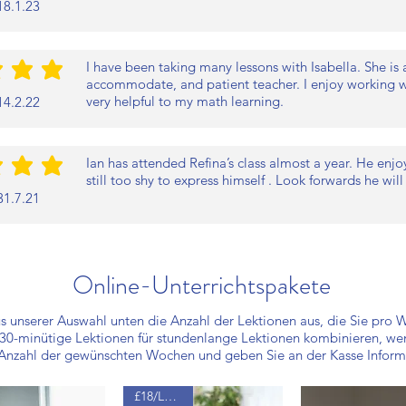
18.1.23
I have been taking many lessons with Isabella. She is 
s Rating ist 5 von 5
accommodate, and patient teacher. I enjoy working w
very helpful to my math learning.
14.2.22
Ian has attended Refina’s class almost a year. He enjo
s Rating ist 5 von 5
still too shy to express himself . Look forwards he wil
31.7.21
Online-Unterrichtspakete
us unserer Auswahl unten die Anzahl der Lektionen aus, die Sie pro
 30-minütige Lektionen für stundenlange Lektionen kombinieren, we
 Anzahl der gewünschten Wochen und geben Sie an der Kasse Informa
£18/Lektion