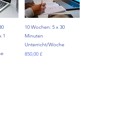
cht
Schnellansicht
30
10 Wochen: 5 x 30
x 1
Minuten
Unterricht/Woche
he
Preis
850,00 £