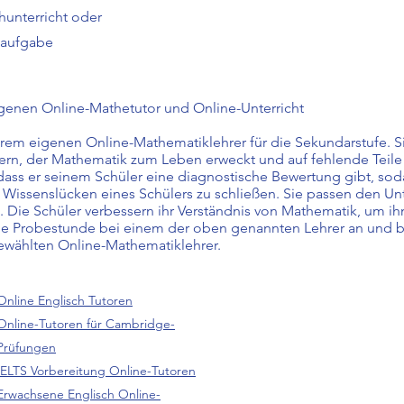
hunterricht oder
saufgabe
genen Online-Mathetutor und Online-Unterricht
hrem eigenen Online-Mathematiklehrer für die Sekundarstufe. S
rn, der Mathematik zum Leben erweckt und auf fehlende Teile Ih
 dass er seinem Schüler eine diagnostische Bewertung gibt, soda
Wissenslücken eines Schülers zu schließen. Sie passen den Unt
st. Die Schüler verbessern ihr Verständnis von Mathematik, um i
ine Probestunde bei einem der oben genannten Lehrer an und b
ewählten Online-Mathematiklehrer.
Online Englisch Tutoren
Online-Tutoren für Cambridge-
Prüfungen
IELTS Vorbereitung Online-Tutoren
Erwachsene Englisch Online-