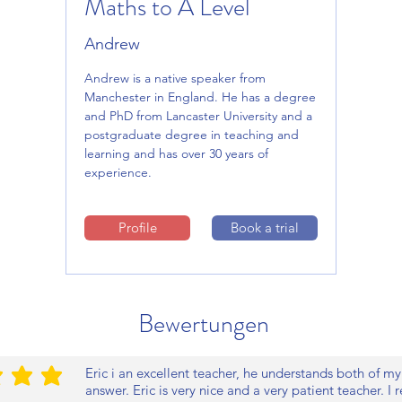
Maths to A Level
Andrew
Andrew is a native speaker from
Manchester in England. He has a degree
and PhD from Lancaster University and a
postgraduate degree in teaching and
learning and has over 30 years of
experience.
Profile
Book a trial
Bewertungen
Eric i an excellent teacher, he understands both of my
s Rating ist 5 von 5
answer. Eric is very nice and a very patient teacher. I 