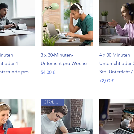
hnellansicht
Schnellansicht
Schnellansi
inuten
3 x 30-Minuten-
4 x 30 Minuten
ht oder 1
Unterricht pro Woche
Unterricht oder 
htsstunde pro
Std. Unterricht 
Preis
54,00 £
Preis
72,00 £
£17/Lektion