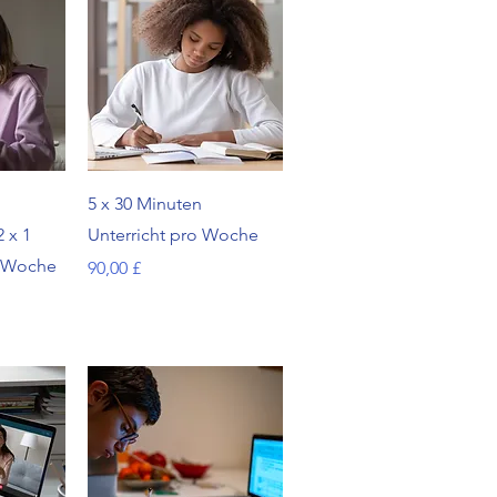
cht
Schnellansicht
5 x 30 Minuten
2 x 1
Unterricht pro Woche
/ Woche
Preis
90,00 £