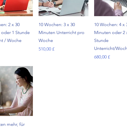
hnellansicht
Schnellansicht
Schnellansi
en: 2 x 30
10 Wochen: 3 x 30
10 Wochen: 4 x 
 oder 1 Stunde
Minuten Unterricht pro
Minuten oder 2 
cht / Woche
Woche
Stunde
Unterricht/Woc
Preis
510,00 £
Preis
680,00 £
hnellansicht
en mehr, für