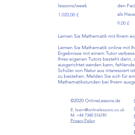
lessons/week
den Fac
als Hau
Preis
1.020,00 £
Preis
9,00 £
Lernen Sie Mathematik mit Ihrem ei
Lernen Sie Mathematik online mit I
Ergebnisse mit einem Tutor verbesse
Ihres eigenen Tutors besteht darin,
ausgerichtet werden kann, fehlende 
Schüler von Natur aus interessiert i
zu bestehen. Melden Sie sich für e
Mathematikstunden bei Ihrem ausg
©2020 OnlineLessons.de
E:
learn@onlinelessons.co.uk
M: +44 7340 516781
Privacy Policy