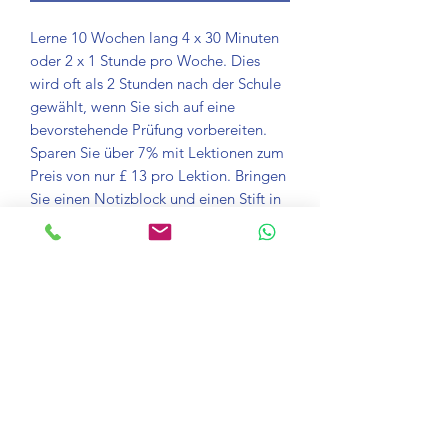
Lerne 10 Wochen lang 4 x 30 Minuten
oder 2 x 1 Stunde pro Woche. Dies
wird oft als 2 Stunden nach der Schule
gewählt, wenn Sie sich auf eine
bevorstehende Prüfung vorbereiten.
Sparen Sie über 7% mit Lektionen zum
Preis von nur £ 13 pro Lektion. Bringen
Sie einen Notizblock und einen Stift in
Ihren Unterricht.
Kurs Information
Nehmen Sie an einer Online-Lektion
Zufriedenheit garantiert
mit einem unserer ausgebildeten
Lehrer teil. Verbinden Sie sich mit
Wenn Sie mit einer Lektion nicht
Zoom und wählen Sie die beste Zeit für
Laden Sie Zoom herunter
zufrieden sind, senden Sie einfach eine
Ihren 30-minütigen oder
E-Mail an learn@onlinelessons.co.uk.
stundenlangen Unterricht.